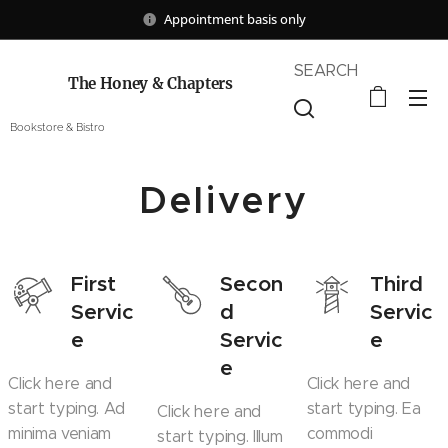
Appointment basis only
SEARCH
The Honey & Chapters
Bookstore & Bistro
Delivery
First
Secon
Third
Servic
d
Servic
e
Servic
e
e
Click here and
Click here and
start typing. Ad
start typing. Ea
Click here and
minima veniam
commodi
start typing. Illum