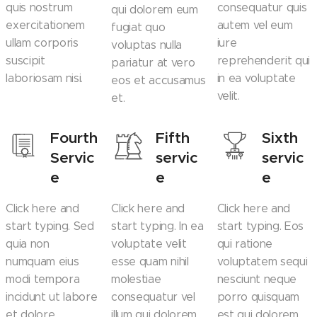
quis nostrum
consequatur quis
qui dolorem eum
exercitationem
autem vel eum
fugiat quo
ullam corporis
iure
voluptas nulla
suscipit
reprehenderit qui
pariatur at vero
laboriosam nisi.
in ea voluptate
eos et accusamus
velit.
et.
Fourth
Fifth
Sixth
Servic
servic
servic
e
e
e
Click here and
Click here and
Click here and
start typing. Sed
start typing. In ea
start typing. Eos
quia non
voluptate velit
qui ratione
numquam eius
esse quam nihil
voluptatem sequi
modi tempora
molestiae
nesciunt neque
incidunt ut labore
consequatur vel
porro quisquam
et dolore
illum qui dolorem
est qui dolorem